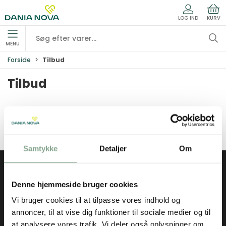
LOG IND
KURV
MENU
Forside
Tilbud
Tilbud
Se alle de produkter vi hos Dania Nova har på tilbud lige
nu
Samtykke
Detaljer
Om
Dania Nova ApS
Denne hjemmeside bruger cookies
Totalleverandør af forbrugsartikler
Vi bruger cookies til at tilpasse vores indhold og
Nyholms Allé 32 - 2610 Rødovre Danmark
annoncer, til at vise dig funktioner til sociale medier og til
36 41 51 01
at analysere vores trafik. Vi deler også oplysninger om
dn@danianova.dk