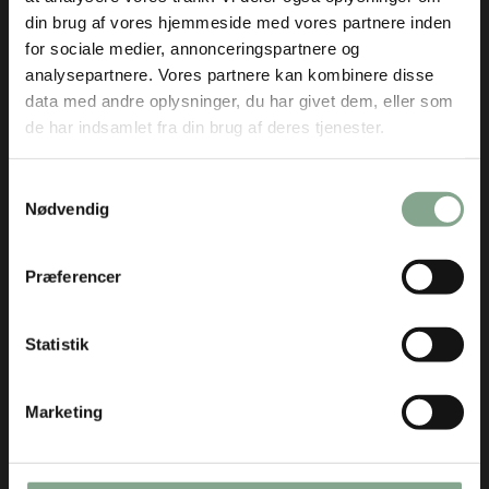
CVR 87704912
din brug af vores hjemmeside med vores partnere inden
for sociale medier, annonceringspartnere og
analysepartnere. Vores partnere kan kombinere disse
data med andre oplysninger, du har givet dem, eller som
de har indsamlet fra din brug af deres tjenester.
KATALOG
Tilbud
Samtykkevalg
Inventar
Nødvendig
Tekstiler
Tester
Præferencer
Fastelavn
Førstehjælp
Statistik
Hygiejne
Kontor
Marketing
Køkken
Måtter
Rengøring og affald