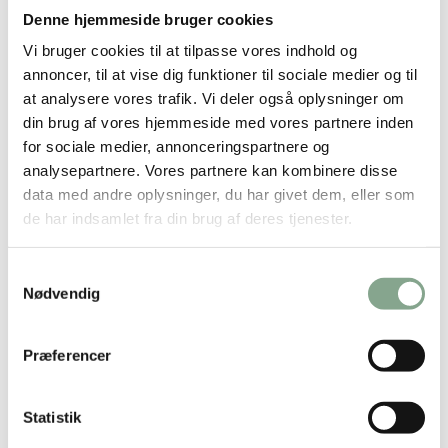
Denne hjemmeside bruger cookies
DKK 259,00
Vi bruger cookies til at tilpasse vores indhold og
DKK 323,75 inkl. moms
annoncer, til at vise dig funktioner til sociale medier og til
at analysere vores trafik. Vi deler også oplysninger om
Køb nu
din brug af vores hjemmeside med vores partnere inden
for sociale medier, annonceringspartnere og
På lager
analysepartnere. Vores partnere kan kombinere disse
data med andre oplysninger, du har givet dem, eller som
de har indsamlet fra din brug af deres tjenester.
Samtykkevalg
Nødvendig
Præferencer
Statistik