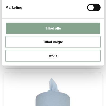
Marketing
226220
WypAll Reach rulle blå 6x107m KRAFTIG
Tillad alle
DKK 265,00
Tillad valgte
DKK 331,25 inkl. moms
Køb nu
Afvis
På lager