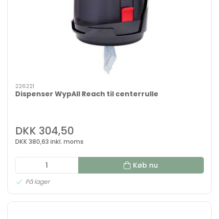
226221
Dispenser WypAll Reach til centerrulle
DKK 304,50
DKK 380,63 inkl. moms
Køb nu
På lager