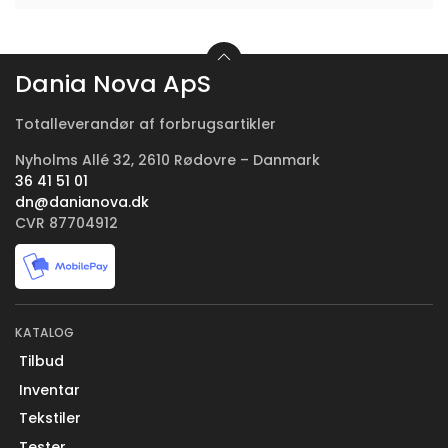
Dania Nova ApS
Totalleverandør af forbrugsartikler
Nyholms Allé 32, 2610 Rødovre – Danmark
36 41 51 01
dn@danianova.dk
CVR 87704912
KATALOG
Tilbud
Inventar
Tekstiler
Tester