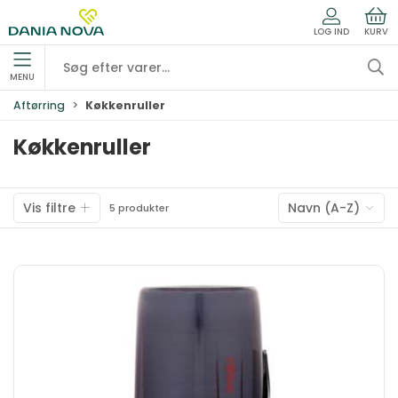
LOG IND
KURV
MENU
Aftørring
Køkkenruller
Køkkenruller
Vis filtre
Navn (A-Z)
5 produkter