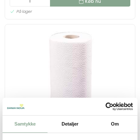
Køb nu
På lager
Samtykke
Detaljer
Om
200200
Køkkenruller, crepe hvid á 28 ruller