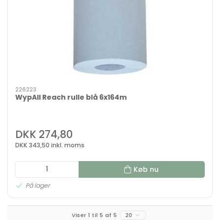
226223
WypAll Reach rulle blå 6x164m
DKK 274,80
DKK 343,50 inkl. moms
Køb nu
På lager
Viser 1 til 5 af 5
20