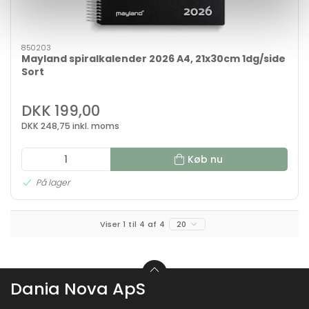
850203
Mayland spiralkalender 2026 A4, 21x30cm 1dg/side
Sort
DKK 199,00
DKK 248,75 inkl. moms
Køb nu
På lager
Viser 1 til 4 af 4
20
Dania Nova ApS