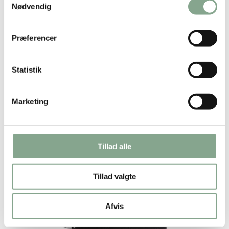
Nødvendig
DKK 54,00
DKK 67,50 inkl. moms
Præferencer
Køb nu
Statistik
På lager
Marketing
Tillad alle
Tillad valgte
Afvis