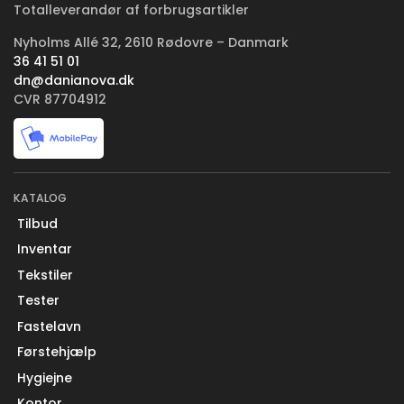
Totalleverandør af forbrugsartikler
Nyholms Allé 32, 2610 Rødovre – Danmark
36 41 51 01
dn@danianova.dk
CVR 87704912
KATALOG
Tilbud
Inventar
Tekstiler
Tester
Fastelavn
Førstehjælp
Hygiejne
Kontor