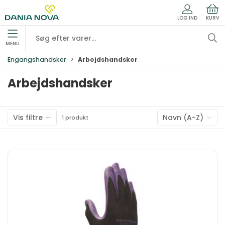
LOG IND
KURV
MENU
Engangshandsker
Arbejdshandsker
Arbejdshandsker
Vis filtre
Navn (A-Z)
1 produkt