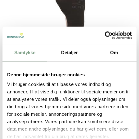
Samtykke
Detaljer
Om
803990
Skumbelagt arbejdshandske LILLA á 12 par
Denne hjemmeside bruger cookies
DKK 335,75
Vi bruger cookies til at tilpasse vores indhold og
DKK 419,69 inkl. moms
annoncer, til at vise dig funktioner til sociale medier og til
at analysere vores trafik. Vi deler også oplysninger om
Køb nu
din brug af vores hjemmeside med vores partnere inden
for sociale medier, annonceringspartnere og
På lager
analysepartnere. Vores partnere kan kombinere disse
data med andre oplysninger, du har givet dem, eller som
Viser 1 til 1 af 1
20
de har indsamlet fra din brug af deres tjenester.