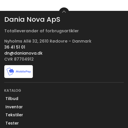
Dania Nova ApS
Totalleverandør af forbrugsartikler
Nyholms Allé 32, 2610 Rødovre – Danmark
36 41 51 01
dn@danianova.dk
CVR 87704912
KATALOG
Tilbud
Inventar
Tekstiler
Tester