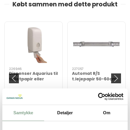
Købt sammen med dette produkt
226946
227057
Dispenser Aquarius til
Automat R/S
toiletpapir eller
t.lejepapir 50-60cm
næsepapir
DKK 199,00
DKK 523,00
DKK 248,75 inkl. moms
DKK 653,75 inkl. moms
Køb nu
Køb nu
Samtykke
Detaljer
Om
På lager
På lager