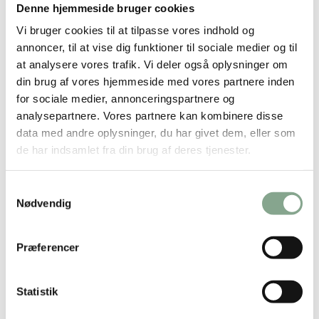
Denne hjemmeside bruger cookies
Vi bruger cookies til at tilpasse vores indhold og
annoncer, til at vise dig funktioner til sociale medier og til
at analysere vores trafik. Vi deler også oplysninger om
din brug af vores hjemmeside med vores partnere inden
for sociale medier, annonceringspartnere og
analysepartnere. Vores partnere kan kombinere disse
data med andre oplysninger, du har givet dem, eller som
Bestsælgende varer i Skåle - glas og
de har indsamlet fra din brug af deres tjenester.
plast
Samtykkevalg
Nødvendig
Præferencer
Statistik