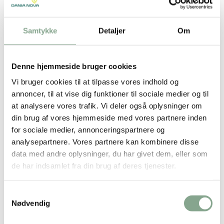
DKK 811,75 inkl. moms
Køb nu
På lager
Køb nu
Samtykke
Detaljer
Om
På lager
Denne hjemmeside bruger cookies
Vi bruger cookies til at tilpasse vores indhold og
annoncer, til at vise dig funktioner til sociale medier og til
at analysere vores trafik. Vi deler også oplysninger om
din brug af vores hjemmeside med vores partnere inden
for sociale medier, annonceringspartnere og
Bestsælgende varer i Sanitet &
analysepartnere. Vores partnere kan kombinere disse
data med andre oplysninger, du har givet dem, eller som
Inventar
de har indsamlet fra din brug af deres tjenester.
Samtykkevalg
Nødvendig