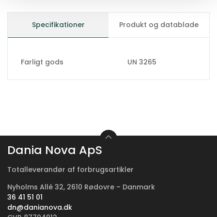
Specifikationer
Produkt og datablade
Farligt gods
UN 3265
Dania Nova ApS
Totalleverandør af forbrugsartikler
Nyholms Allé 32, 2610 Rødovre – Danmark
36 41 51 01
dn@danianova.dk