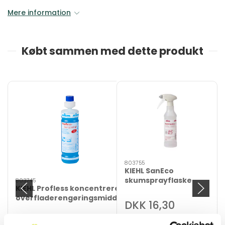
Mere information
Købt sammen med dette produkt
803755
KIEHL SanEco
skumsprayflaske
803745
KIEHL Profless koncentreret
overfladerengøringsmiddel
DKK 16,30
4 x 1 liter
DKK 20,38 inkl. moms
DKK 649,40