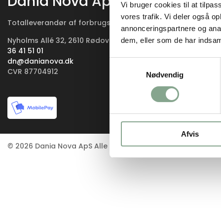
Dania Nova ApS
Vi bruger cookies til at tilpas
vores trafik. Vi deler også 
Totalleverandør af forbrugsartikler
annonceringspartnere og anal
Nyholms Allé 32, 2610 Rødovre – Danmark
dem, eller som de har indsaml
36 41 51 01
dn@danianova.dk
Samtykkevalg
CVR 87704912
Nødvendig
Afvis
© 2026 Dania Nova ApS Alle rettigheder forbeholdes