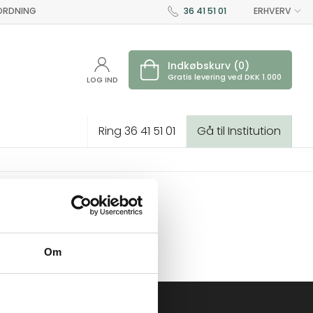
 ORDNING
36 41 51 01
ERHVERV
Indkøbskurv (0)
Gratis levering ved DKK 1.000
LOG IND
Ring 36 41 51 01
Gå til Institution
Om
INFORMATION