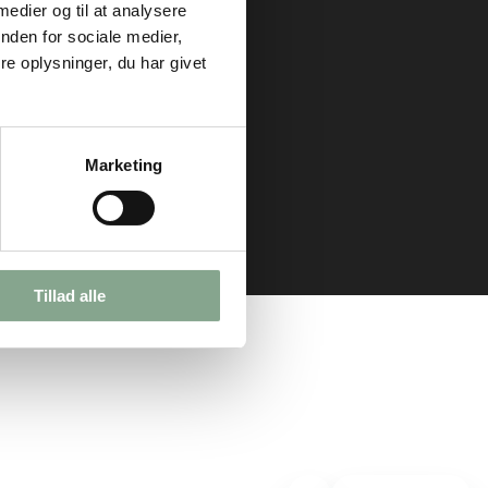
 medier og til at analysere
Om os
nden for sociale medier,
Kontakt
e oplysninger, du har givet
Nyhedsbrev
Levering
Returnering
Marketing
Sikker betaling
Handelsbetingelser
Privatlivspolitik
Tillad alle