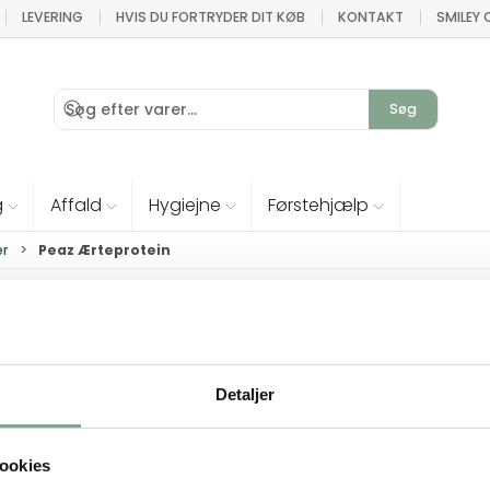
LEVERING
HVIS DU FORTRYDER DIT KØB
KONTAKT
SMILEY
Søg
g
Affald
Hygiejne
Førstehjælp
er
Peaz Ærteprotein
Detaljer
ookies
KATALOG