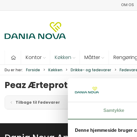
OM OS
Kontor
Køkken
Måtter
Rengørin
Du er her:
Forside
Køkken
Drikke- og fødevarer
Fødevar
Peaz Ærteprotein
Tilbage til Fødevarer
Samtykke
Denne hjemmeside bruger c