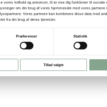
se vores indhold og annoncer, til at vise dig funktioner til sociale
Tilbud
Hygiejne
oplysninger om din brug af vores hjemmeside med vores partnere i
Inventar
Kontor
ysepartnere. Vores partnere kan kombinere disse data med andr
et fra din brug af deres tjenester.
Tekstiler
Køkken
Tester
Måtter
Fastelavn
Rengøring og affald
Præferencer
Statistik
Førstehjælp
Nyheder
Tillad valgte