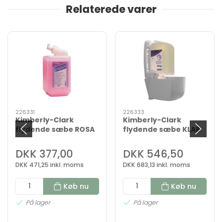
Relaterede varer
226331
226333
Kimberly-Clark
Kimberly-Clark
flydende sæbe ROSA
flydende sæbe KLAR
6 x 1 liter
uden parfume 6 x 1
liter
DKK 377,00
DKK 546,50
DKK 471,25 inkl. moms
DKK 683,13 inkl. moms
Køb nu
Køb nu
På lager
På lager