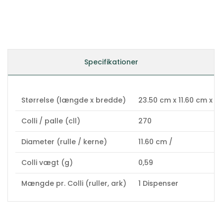
Specifikationer
Størrelse (længde x bredde)
23.50 cm x 11.60 cm x 1
Colli / palle (cll)
270
Diameter (rulle / kerne)
11.60 cm /
Colli vægt (g)
0,59
Mængde pr. Colli (ruller, ark)
1 Dispenser