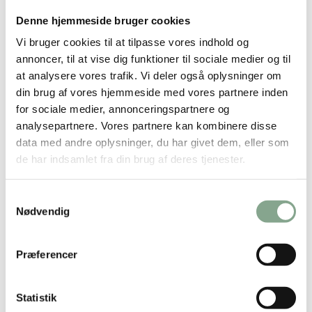
6x107m KRAFTIG
sæbe 1 liter
Denne hjemmeside bruger cookies
DKK 265,00
DKK 199,00
Vi bruger cookies til at tilpasse vores indhold og
annoncer, til at vise dig funktioner til sociale medier og til
DKK 331,25 inkl. moms
DKK 248,75 inkl. moms
at analysere vores trafik. Vi deler også oplysninger om
Køb nu
Køb nu
din brug af vores hjemmeside med vores partnere inden
for sociale medier, annonceringspartnere og
På lager
På lager
analysepartnere. Vores partnere kan kombinere disse
data med andre oplysninger, du har givet dem, eller som
de har indsamlet fra din brug af deres tjenester.
Samtykkevalg
Nødvendig
Præferencer
Bestsælgende varer i Kimberly Clark
Statistik