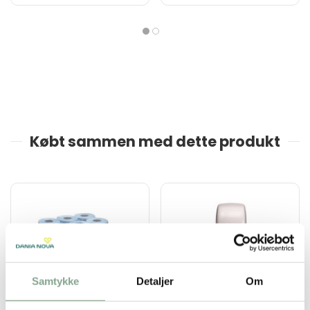
Købt sammen med dette produkt
Samtykke
Detaljer
Om
226220
226948
WypAll Reach rulle blå
Dispenser Aquarius til