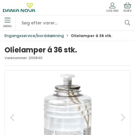
LOG IND
KURV
MENU
Engangsservice/borddækning
Olielamper á 36 stk.
Olielamper á 36 stk.
Varenummer:
200840