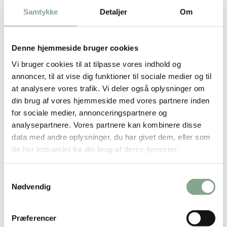
Folded Toilet Tissue
Samtykke
Detaljer
Om
DKK 609,00
DKK 374,00
DKK 761,25 inkl. moms
DKK 467,50 inkl. moms
Denne hjemmeside bruger cookies
Køb nu
Køb nu
Vi bruger cookies til at tilpasse vores indhold og
På lager
På lager
annoncer, til at vise dig funktioner til sociale medier og til
at analysere vores trafik. Vi deler også oplysninger om
din brug af vores hjemmeside med vores partnere inden
for sociale medier, annonceringspartnere og
analysepartnere. Vores partnere kan kombinere disse
data med andre oplysninger, du har givet dem, eller som
de har indsamlet fra din brug af deres tjenester.
Samtykkevalg
Bestsælgende varer i
Nødvendig
Engangsservice/borddækning
Præferencer