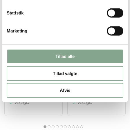
Statistik
Marketing
601000
601335
Automatbægre 21 cl
Flad plastbehandlet
Tillad alle
HVID á 3000 stk.
papirtallerken 18 cm á
200 stk.
DKK 769,00
DKK 143,20
Tillad valgte
DKK 961,25 inkl. moms
DKK 179,00 inkl. moms
Afvis
Køb nu
Køb nu
På lager
På lager