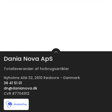
Dania Nova ApS
Totalleverandør af forbrugsartikler
Nyholms Allé 32, 2610 Rødovre – Danmark
36 41 51 01
dn@danianova.dk
CVR 87704912