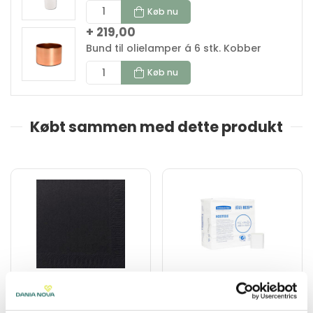
Køb nu
+ 219,00
Bund til olielamper á 6 stk. Kobber
Køb nu
Købt sammen med dette produkt
200706
228035
Serviet 24x24 cm.
Toiletpapir, 2-lags, 32
SORT á 2400 stk
x 250 ark Bulk Pack