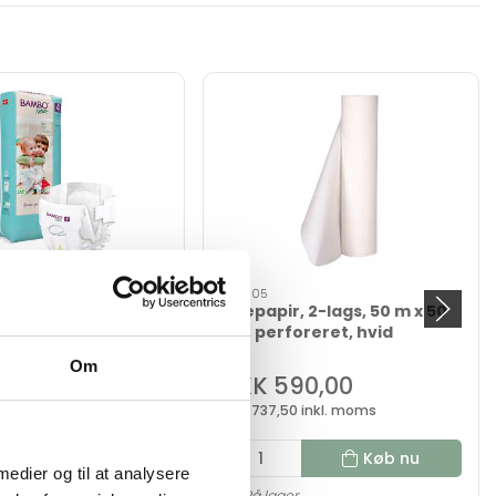
224605
 Maxi, størrelse 4
Lejepapir, 2-lags, 50 m x 50
), 144 stk., Bambo
cm, perforeret, hvid
CO bleer
Om
99,95
DKK 590,00
4 inkl. moms
DKK 737,50 inkl. moms
Køb nu
Køb nu
 medier og til at analysere
r
På lager