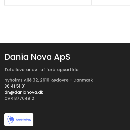
Dania Nova ApS
Totalleverandør af forbrugsartikler
Nyholms Allé 32, 2610 Rødovre – Danmark
36 41 51 01
dn@danianova.dk
CVR 87704912