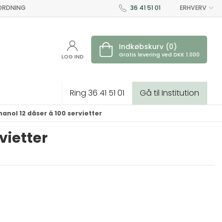
 ORDNING
36 41 51 01
ERHVERV
Indkøbskurv (0)
Gratis levering ved DKK 1.000
LOG IND
Ring 36 41 51 01
Gå til Institution
anol 12 dåser á 100 servietter
vietter