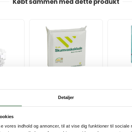
Købt sammen med dette produkt
105060
104040
se 6 (16+
Engangsskumvaskeklud,
Børneble
o Nature
Øko-Tex, 4200 stk., neutral,
(7–14 kg
freonfri
Nature E
Detaljer
DKK 1.125,00
DKK 2
DKK 1.406,25 inkl. moms
DKK 374,9
ookies
b nu
Køb nu
se vores indhold og annoncer, til at vise dig funktioner til sociale
På lager
På lage