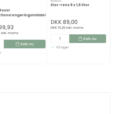
801600
Klor-rens 6 x 1,5 liter
utoxol
ktionsrengøringsmiddel
DKK 89,00
99,93
DKK 111,25 inkl. moms
 inkl. moms
Køb nu
Køb nu
På lager
r