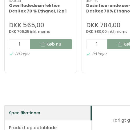
420044
406105
Overfladedesinfektion
Desinficerende ser
Desitox 70 % Ethanol, 12 x 1
Desitox 70% Ethanol
liter – Klar til brug, effektiv
dåser á 100 serviet
og fødevaregodkendt
DKK 565,00
DKK 784,00
DKK 706,25 inkl. moms
DKK 980,00 inkl. moms
Køb nu
Kø
På lager
På lager
Specifikationer
Farligt 
Produkt og datablade