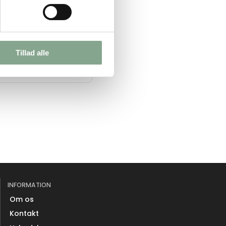
K 545,00
81,25 inkl. moms
Køb nu
Tillad alle
 lager
INFORMATION
Om os
Kontakt