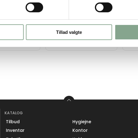
,00
DKK 771,00
DK
nkl. moms
DKK 963,75 inkl. moms
DKK 6
Køb nu
Køb nu
Tillad valgte
På lager
På
KATALOG
Tilbud
Hygiejne
Inventar
Kontor