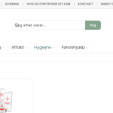
LEVERING
HVIS DU FORTRYDER DIT KØB
KONTAKT
SMILEY
Søg
g
Affald
Hygiejne
Førstehjælp