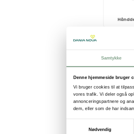
Håndde
Samtykke
Denne hjemmeside bruger c
Vi bruger cookies til at tilpas
vores trafik. Vi deler også 
annonceringspartnere og anal
dem, eller som de har indsaml
404155
Hånddesinf
Samtykkevalg
pumpeflask
Nødvendig