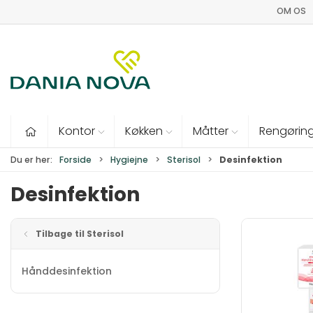
OM OS
Kontor
Køkken
Måtter
Rengørin
Du er her:
Forside
Hygiejne
Sterisol
Desinfektion
Desinfektion
Tilbage til Sterisol
Hånddesinfektion