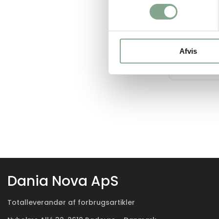
DKK 727
DKK 908,75 i
Afvis
På lager
Dania Nova ApS
Totalleverandør af forbrugsartikler