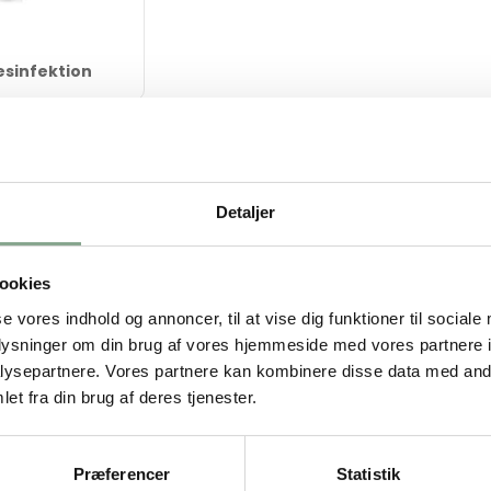
sinfektion
Bestsælgende varer i 
Detaljer
ookies
se vores indhold og annoncer, til at vise dig funktioner til sociale
oplysninger om din brug af vores hjemmeside med vores partnere i
ysepartnere. Vores partnere kan kombinere disse data med andr
et fra din brug af deres tjenester.
404106
404110
ektion 81%
Hånddesinfektion 81% 12 x
Ster
e 12 x 500 ml
700 ml
81% 
Præferencer
Statistik