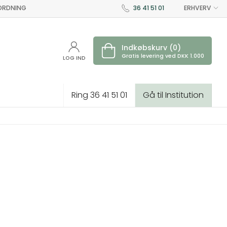
 ORDNING
36 41 51 01
ERHVERV
Indkøbskurv (0)
Gratis levering ved DKK 1.000
LOG IND
Ring 36 41 51 01
Gå til Institution